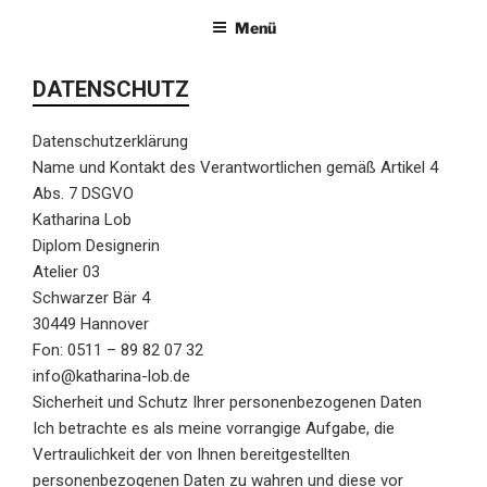
Zum
KATHARINA LOB
Menü
Dipl. Designerin (FH)
Inhalt
springen
DATENSCHUTZ
Datenschutzerklärung
Name und Kontakt des Verantwortlichen gemäß Artikel 4
Abs. 7 DSGVO
Katharina Lob
Diplom Designerin
Atelier 03
Schwarzer Bär 4
30449 Hannover
Fon: 0511 – 89 82 07 32
info@katharina-lob.de
Sicherheit und Schutz Ihrer personenbezogenen Daten
Ich betrachte es als meine vorrangige Aufgabe, die
Vertraulichkeit der von Ihnen bereitgestellten
personenbezogenen Daten zu wahren und diese vor